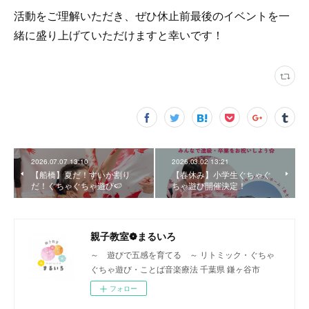
活動をご理解いただき、ぜひ休止前最後のイベントを一
緒に盛り上げていただけますと幸いです！
2026.07.07 13:10
2026.03.02 13:21
【船橋】夏だ！すいか割り
【春休み】小学生ぐちゃぐ
だ！ぐちゃぐちゃ遊び🍉
ちゃ遊び開催決定！
親子教室❁まるいろ
～ 遊びで五感を育てる ～ リトミック・ぐちゃ
ぐちゃ遊び・ことば音楽療法 千葉県 鎌ヶ谷市
フォロー